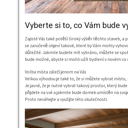
Vyberte si to, co Vám bude 
Zajisté Vás také potěší široký výběr těchto staveb, a 
se zaručeně objeví takové, které by Vám mohly vyhovov
důležité. Jakmile budete mít vybráno, můžete se spole
bude možné, abyste si mohli užít bydlení v novém co n
Volba místa záleží jenom na Vás
Velkou výhodou je také to, že si můžete vybrat místo,
Je jasné, že je nutné vybrat takový prostor, který bud
přijdete na své a jakmile bude domek umístěn na svoje
Proto neváhejte a využijte této skutečnosti.