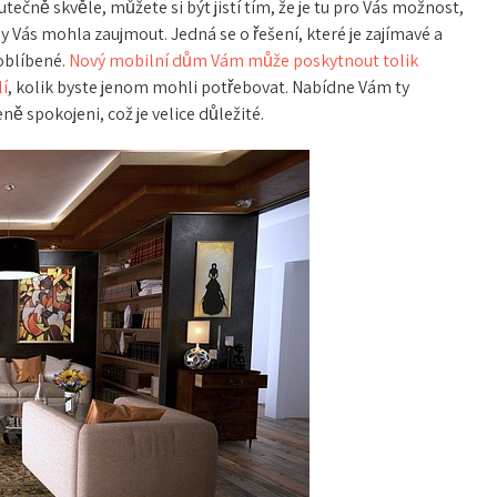
kutečně skvěle, můžete si být jistí tím, že je tu pro Vás možnost,
y Vás mohla zaujmout. Jedná se o řešení, které je zajímavé a
 oblíbené.
Nový mobilní dům Vám může poskytnout tolik
í
, kolik byste jenom mohli potřebovat. Nabídne Vám ty
ě spokojeni, což je velice důležité.