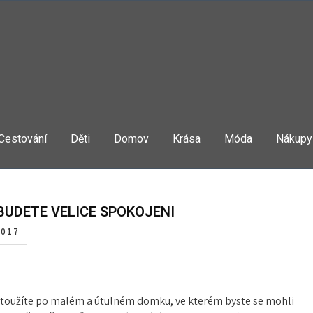
Cestování
Děti
Domov
Krása
Móda
Nákupy
 BUDETE VELICE SPOKOJENI
2017
toužíte po
malém a útulném domku
, ve kterém byste se mohli