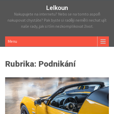
Lelkoun
Nakupujete na internetu? Nebo se na tomto aspoň
nakupovat chystáte? Pak byste si raději neměli nechat ujít
naše rady, jak si tím nezkomplikovat život.
Menu
Rubrika:
Podnikání