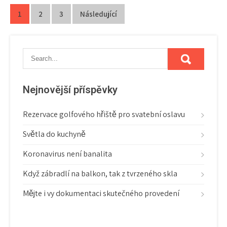
Stránkování
1
2
3
Následující
příspěvků
Nejnovější příspěvky
Rezervace golfového hřiště pro svatební oslavu
Světla do kuchyně
Koronavirus není banalita
Když zábradlí na balkon, tak z tvrzeného skla
Mějte i vy dokumentaci skutečného provedení