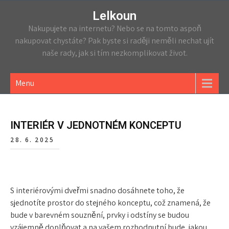
Lelkoun
Nakupujete na internetu? Nebo se na tomto aspoň
nakupovat chystáte? Pak byste si raději neměli nechat ujít
naše rady, jak si tím nezkomplikovat život.
Menu
INTERIÉR V JEDNOTNÉM KONCEPTU
28. 6. 2025
S
interiérovými dveřmi
snadno dosáhnete toho, že
sjednotíte prostor do stejného konceptu, což znamená, že
bude v barevném souznění, prvky i odstíny se budou
vzájemně doplňovat a na vašem rozhodnutní bude, jakou