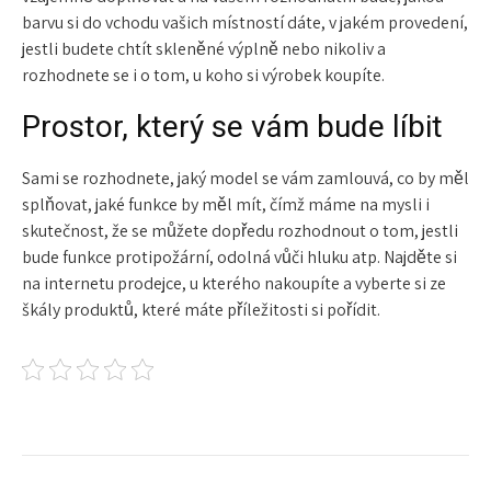
barvu si do vchodu vašich místností dáte, v jakém provedení,
jestli budete chtít skleněné výplně nebo nikoliv a
rozhodnete se i o tom, u koho si výrobek koupíte.
Prostor, který se vám bude líbit
Sami se rozhodnete, jaký model se vám zamlouvá, co by měl
splňovat, jaké funkce by měl mít, čímž máme na mysli i
skutečnost, že se můžete dopředu rozhodnout o tom, jestli
bude funkce protipožární, odolná vůči hluku atp. Najděte si
na internetu prodejce, u kterého nakoupíte a vyberte si ze
škály produktů, které máte příležitosti si pořídit.