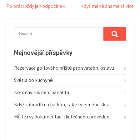
Navigace
Po práci vždy jen odpočinek
Když méně znamená více
pro
příspěvek
Nejnovější příspěvky
Rezervace golfového hřiště pro svatební oslavu
Světla do kuchyně
Koronavirus není banalita
Když zábradlí na balkon, tak z tvrzeného skla
Mějte i vy dokumentaci skutečného provedení