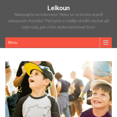
Lelkoun
Nakupujete na internetu? Nebo se na tomto aspoň
nakupovat chystáte? Pak byste si raději neměli nechat ujít
naše rady, jak si tím nezkomplikovat život.
Menu