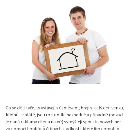
Co se dětí týče, ty vstávají s úsměvem, hrají si celý den venku,
klidně i v blátě, jsou roztomile nezbedné a případně (pokud
je daná reklama cílena na ně) vymýšlejí spoustu nových her
za pomoci bonbónů či jiných sladkostí, které jim pomohly