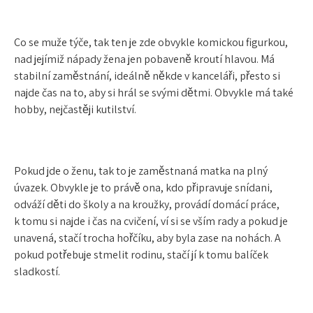
Co se muže týče, tak ten je zde obvykle komickou figurkou,
nad jejímiž nápady žena jen pobaveně kroutí hlavou. Má
stabilní zaměstnání, ideálně někde v kanceláři, přesto si
najde čas na to, aby si hrál se svými dětmi. Obvykle má také
hobby, nejčastěji kutilství.
Pokud jde o ženu, tak to je zaměstnaná matka na plný
úvazek. Obvykle je to právě ona, kdo připravuje snídani,
odváží děti do školy a na kroužky, provádí domácí práce,
k tomu si najde i čas na cvičení, ví si se vším rady a pokud je
unavená, stačí trocha hořčíku, aby byla zase na nohách. A
pokud potřebuje stmelit rodinu, stačí jí k tomu balíček
sladkostí.