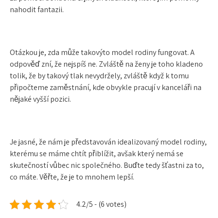
nahodit fantazii.
Otázkou je, zda může takovýto model rodiny fungovat. A
odpověď zní, že nejspíš ne. Zvláště na ženy je toho kladeno
tolik, že by takový tlak nevydržely, zvláště když k tomu
připočteme zaměstnání, kde obvykle pracují v kanceláři na
nějaké vyšší pozici.
Je jasné, že nám je představován idealizovaný model rodiny,
kterému se máme chtít přiblížit, avšak který nemá se
skutečností vůbec nic společného. Buďte tedy šťastni za to,
co máte. Věřte, že je to mnohem lepší.
4.2/5 - (6 votes)