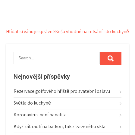
Navigace
Hlídat si váhu je správné
Kešu vhodné na mlsání i do kuchyně
pro
příspěvek
Nejnovější příspěvky
Rezervace golfového hřiště pro svatební oslavu
Světla do kuchyně
Koronavirus není banalita
Když zábradlí na balkon, tak z tvrzeného skla