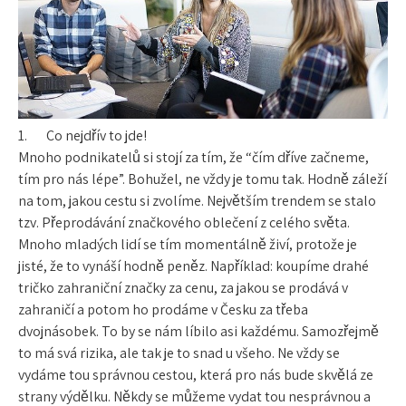
1.
Co nejdřív to jde!
Mnoho podnikatelů si stojí za tím, že “čím dříve začneme,
tím pro nás lépe”. Bohužel, ne vždy je tomu tak. Hodně záleží
na tom, jakou cestu si zvolíme. Největším trendem se stalo
tzv. Přeprodávání značkového oblečení z celého světa.
Mnoho mladých lidí se tím momentálně živí, protože je
jisté, že to vynáší hodně peněz. Například: koupíme drahé
tričko zahraniční značky za cenu, za jakou se prodává v
zahraničí a potom ho prodáme v Česku za třeba
dvojnásobek. To by se nám líbilo asi každému. Samozřejmě
to má svá rizika, ale tak je to snad u všeho. Ne vždy se
vydáme tou správnou cestou, která pro nás bude skvělá ze
strany výdělku. Někdy se můžeme vydat tou nesprávnou a