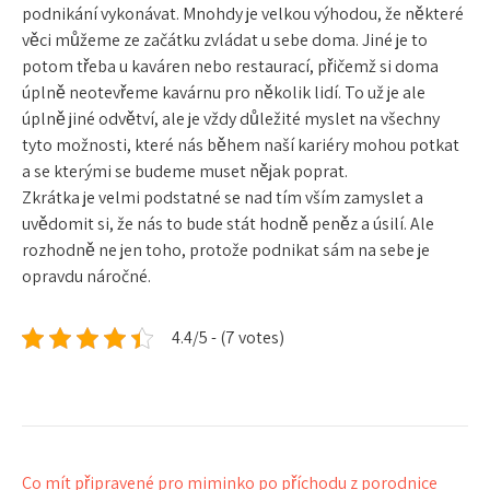
podnikání vykonávat. Mnohdy je velkou výhodou, že některé
věci můžeme ze začátku zvládat u sebe doma. Jiné je to
potom třeba u kaváren nebo restaurací, přičemž si doma
úplně neotevřeme kavárnu pro několik lidí. To už je ale
úplně jiné odvětví, ale je vždy důležité myslet na všechny
tyto možnosti, které nás během naší kariéry mohou potkat
a se kterými se budeme muset nějak poprat.
Zkrátka je velmi podstatné se nad tím vším zamyslet a
uvědomit si, že nás to bude stát hodně peněz a úsilí. Ale
rozhodně ne jen toho, protože podnikat sám na sebe je
opravdu náročné.
4.4/5 - (7 votes)
Navigace
Co mít připravené pro miminko po příchodu z porodnice