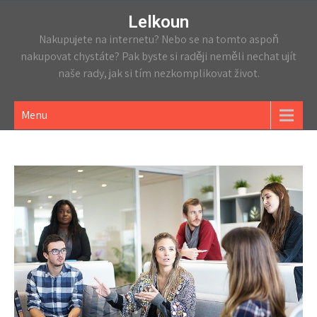
Lelkoun
Nakupujete na internetu? Nebo se na tomto aspoň
nakupovat chystáte? Pak byste si raději neměli nechat ujít
naše rady, jak si tím nezkomplikovat život.
Menu