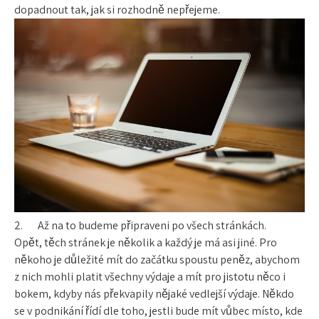
dopadnout tak, jak si rozhodně nepřejeme.
2.
Až na to budeme připraveni po všech stránkách.
Opět, těch stránek je několik a každý je má asi jiné. Pro
někoho je důležité mít do začátku spoustu peněz, abychom
z nich mohli platit všechny výdaje a mít pro jistotu něco i
bokem, kdyby nás překvapily nějaké vedlejší výdaje. Někdo
se v podnikání řídí dle toho, jestli bude mít vůbec místo, kde