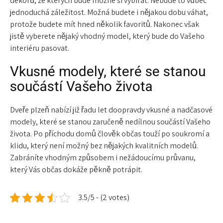
dekorů, ze kterých bude možné si vybírat. Nebude to vůbec
jednoduchá záležitost. Možná budete i nějakou dobu váhat,
protože budete mít hned několik favoritů. Nakonec však
jistě vyberete nějaký vhodný model, který bude do Vašeho
interiéru pasovat.
Vkusné modely, které se stanou
součástí Vašeho života
Dveře plzeň nabízí již řadu let doopravdy vkusné a nadčasové
modely, které se stanou zaručeně nedílnou součástí Vašeho
života. Po příchodu domů člověk občas touží po soukromí a
klidu, který není možný bez nějakých kvalitních modelů.
Zabráníte vhodným způsobem i nežádoucímu průvanu,
který Vás občas dokáže pěkně potrápit.
3.5/5 - (2 votes)