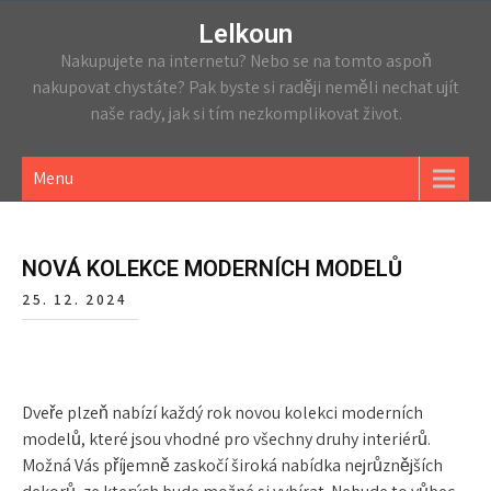
Lelkoun
Nakupujete na internetu? Nebo se na tomto aspoň
nakupovat chystáte? Pak byste si raději neměli nechat ujít
naše rady, jak si tím nezkomplikovat život.
Menu
NOVÁ KOLEKCE MODERNÍCH MODELŮ
25. 12. 2024
Dveře plzeň
nabízí každý rok novou kolekci moderních
modelů, které jsou vhodné pro všechny druhy interiérů.
Možná Vás příjemně zaskočí široká nabídka nejrůznějších