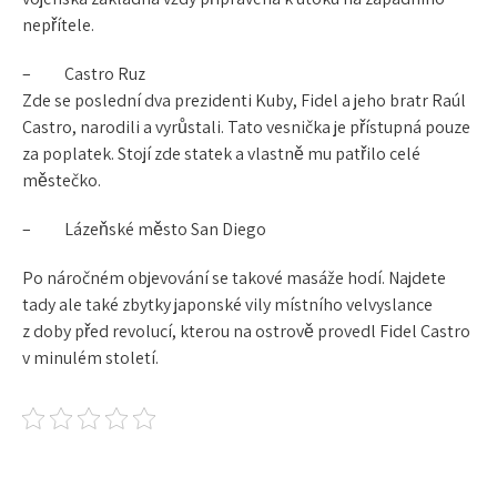
nepřítele.
–
Castro Ruz
Zde se poslední dva prezidenti Kuby, Fidel a jeho bratr Raúl
Castro, narodili a vyrůstali. Tato vesnička je přístupná pouze
za poplatek. Stojí zde statek a vlastně mu patřilo celé
městečko.
– Lázeňské město San Diego
Po náročném objevování se takové masáže hodí. Najdete
tady ale také zbytky japonské vily místního velvyslance
z doby před revolucí, kterou na ostrově provedl Fidel Castro
v minulém století.