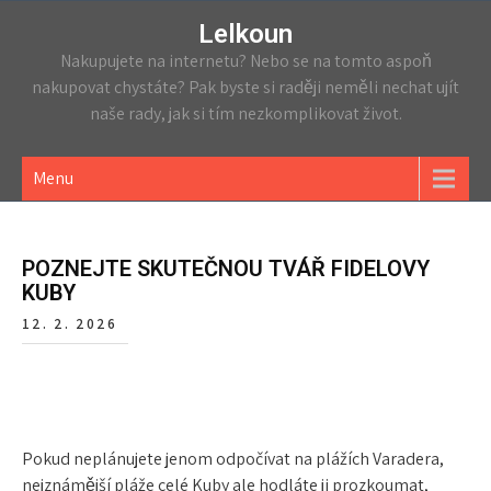
Lelkoun
Nakupujete na internetu? Nebo se na tomto aspoň
nakupovat chystáte? Pak byste si raději neměli nechat ujít
naše rady, jak si tím nezkomplikovat život.
Menu
POZNEJTE SKUTEČNOU TVÁŘ FIDELOVY
KUBY
12. 2. 2026
Pokud neplánujete jenom odpočívat na plážích Varadera,
nejznámější pláže celé Kuby ale hodláte ji prozkoumat,