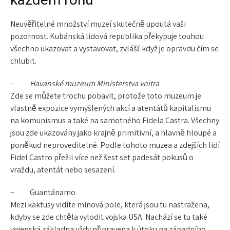
Neuvěřitelné množství muzeí skutečně upoutá vaši
pozornost. Kubánská lidová republika překypuje touhou
všechno ukazovat a vystavovat, zvlášť když je opravdu čím se
chlubit.
–
Havanské muzeum Ministerstva vnitra
Zde se můžete trochu pobavit, protože toto muzeum je
vlastně expozice vymyšlených akcí a atentátů kapitalismu
na komunismus a také na samotného Fidela Castra
. Všechny
jsou zde ukazovány jako krajně primitivní, a hlavně hloupé a
poněkud neproveditelné. Podle tohoto muzea a zdejších lidí
Fidel Castro přežil více než šest set padesát pokusů o
vraždu, atentát nebo sesazení.
–
Guantánamo
Mezi kaktusy vidíte
minová pole,
která jsou tu nastražena,
kdyby se zde chtěla vylodit vojska USA. Nachází se tu také
vojenská základna vždy připravena k útoku na západního