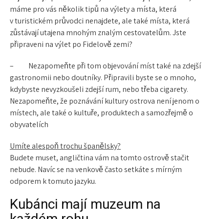
máme pro vás několik tipů na výlety a místa, která
v turistickém průvodci nenajdete, ale také místa, která
zůstávají utajena mnohým znalým cestovatelům. Jste
připraveni na výlet po Fidelově zemi?
– Nezapomeňte při tom objevování míst také na zdejší
gastronomii nebo doutníky
. Připravili byste se o mnoho,
kdybyste nevyzkoušeli zdejší
rum
, nebo třeba
cigarety
.
Nezapomeňte, že poznávání kultury ostrova není jenom o
místech, ale také o kultuře, produktech a samozřejmě o
obyvatelích
Umíte alespoň trochu španělsky?
Budete muset, angličtina vám na tomto ostrově stačit
nebude. Navíc se na venkově často setkáte s mírným
odporem k tomuto jazyku.
Kubánci mají muzeum na
každém rohu