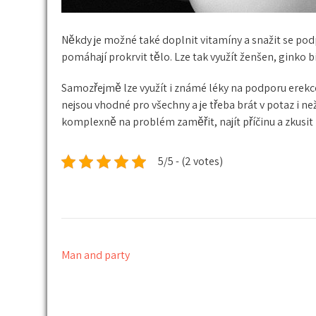
Někdy je možné také doplnit vitamíny a snažit se podpo
pomáhají prokrvit tělo. Lze tak využít ženšen, ginko b
Samozřejmě lze využít i známé léky na podporu erekce, 
nejsou vhodné pro všechny a je třeba brát v potaz i n
komplexně na problém zaměřit, najít příčinu a zkusit n
5/5 - (2 votes)
Navigace
Man and party
pro
příspěvek