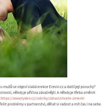
 u mužů se objeví
slabá erekce Eresin.cz
a další její poruchy?
kolností, někdy je příčina závažnější. A někdy je třeba změnit
,
https://www.tyden.cz/rubriky/zdravi/chcete-zmenit-
řešit problémy v partnerství, dělat si radost a mít čas i na sebe.