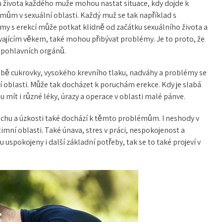
života každého muže mohou nastat situace, kdy dojde k
mům v sexuální oblasti. Každý muž se tak například s
my s erekcí může potkat klidně od začátku sexuálního života a
ývajícím věkem, také mohou přibývat problémy. Je to proto, že
ci pohlavních orgánů.
bě cukrovky, vysokého krevního tlaku, nadváhy a problémy se
lní oblasti. Může tak docházet k poruchám erekce. Kdy je
slabá
u mít i různé léky, úrazy a operace v oblasti malé pánve.
trachu a úzkosti také dochází k těmto problémům. I neshody v
mní oblasti. Také únava, stres v práci, nespokojenost a
 uspokojeny i další základní potřeby, tak se to také projeví v