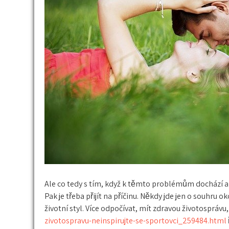
Ale co tedy s tím, když k těmto problémům dochází a
Pak je třeba přijít na příčinu. Někdy jde jen o souhru o
životní styl. Více odpočívat, mít zdravou životosprávu
zivotospravu-neinspirujte-se-sportovci_259484.html