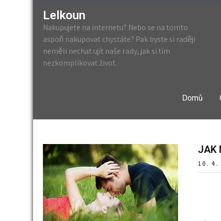
Lelkoun
Nakupujete na internetu? Nebo se na tomto
aspoň nakupovat chystáte? Pak byste si raději
neměli nechat ujít naše rady, jak si tím
nezkomplikovat život.
Domů
JAK 
10. 4.