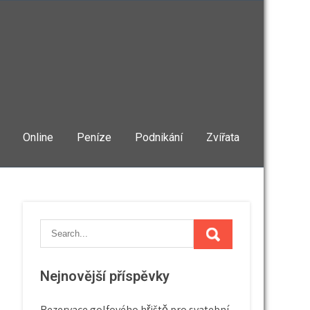
Online
Peníze
Podnikání
Zvířata
Nejnovější příspěvky
Rezervace golfového hřiště pro svatební