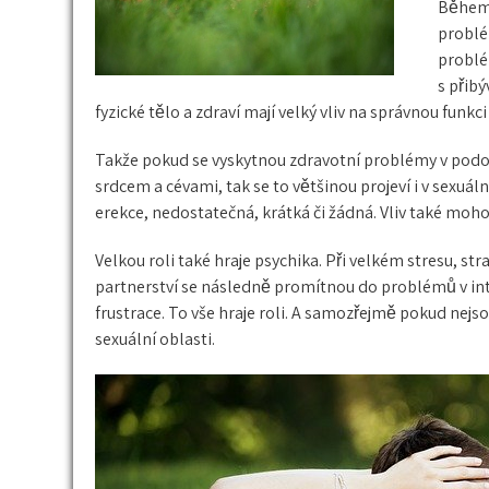
Během 
problé
problé
s přib
fyzické tělo a zdraví mají velký vliv na správnou funk
Takže pokud se vyskytnou zdravotní problémy v podo
srdcem a cévami, tak se to většinou projeví i v sexuá
erekce
, nedostatečná, krátká či žádná. Vliv také moho
Velkou roli také hraje psychika. Při velkém stresu, s
partnerství se následně promítnou do problémů v inti
frustrace. To vše hraje roli. A samozřejmě pokud nejsou
sexuální oblasti.