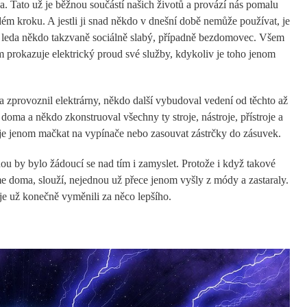
na. Tato už je běžnou součástí našich životů a provází nás pomalu
ém kroku. A jestli ji snad někdo v dnešní době nemůže používat, je
 leda někdo takzvaně sociálně slabý, případně bezdomovec. Všem
m prokazuje elektrický proud své služby, kdykoliv je toho jenom
l a zprovoznil elektrárny, někdo další vybudoval vedení od těchto až
oma a někdo zkonstruoval všechny ty stroje, nástroje, přístroje a
ž je jenom mačkat na vypínače nebo zasouvat zástrčky do zásuvek.
u by bylo žádoucí se nad tím i zamyslet. Protože i když takové
me doma, slouží, nejednou už přece jenom vyšly z módy a zastaraly.
e už konečně vyměnili za něco lepšího.