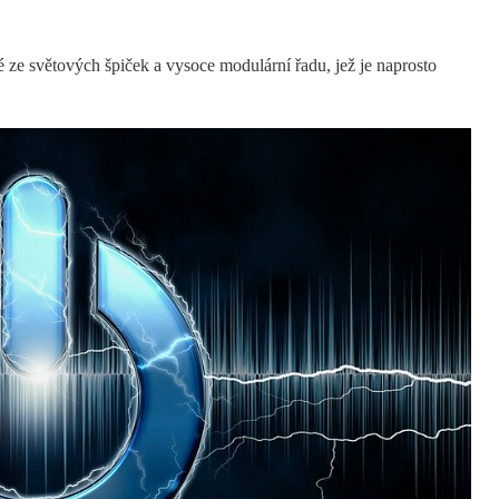
é ze světových špiček a vysoce modulární řadu, jež je naprosto