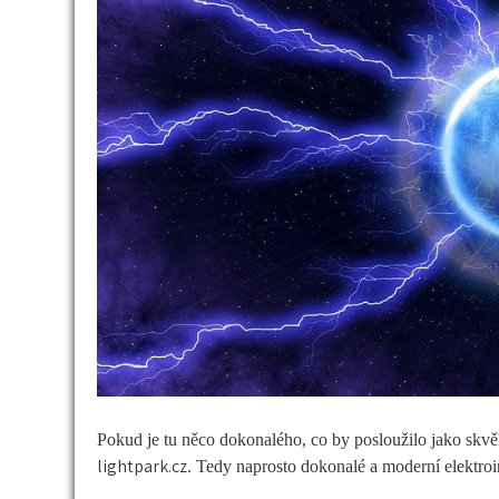
Pokud je tu něco dokonalého, co by posloužilo jako skvělá
lightpark.cz
. Tedy naprosto dokonalé a moderní elektroins