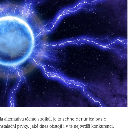
schneider unica basic
 alternativa těchto strojků, je to
talační prvky, jaké dnes obstojí i v té nejtvrdší konkurenci.