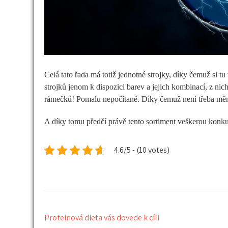
Celá tato řada má totiž jednotné strojky, díky čemuž si tu
strojků jenom k dispozici barev a jejich kombinací, z nic
rámečků! Pomalu nepočítaně. Díky čemuž není třeba měni
A díky tomu předčí právě tento sortiment veškerou konku
4.6/5 - (10 votes)
Navigace
Proteinová dieta vás dovede k cíli