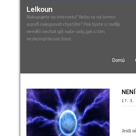
Lelkoun
Nakupujete na internetu? Nebo se na tomto
aspoň nakupovat chystáte? Pak byste si raději
neměli nechat ujít naše rady, jak si tím
nezkomplikovat život.
Domů
NENÍ
17. 3.
Jestli 