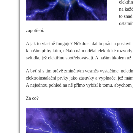
elektři
na každ
to snad
ostatní
zapotřebí.
A jak to vlastně funguje? Někdo si dal tu práci a postavi
k našim příbytkům, někdo nám udělal elektrické rozvody d
svítidla, jež elektřinu spotřebovávají. A naším úkolem u
A byť si s tím právě zmíněným vesměs vystačíme, nejedno
elektroinstalační prvky jako zásuvky a vypínače, jež má
A nejednou pohled na ně přímo vybízí k tomu, abychom j
Za co?