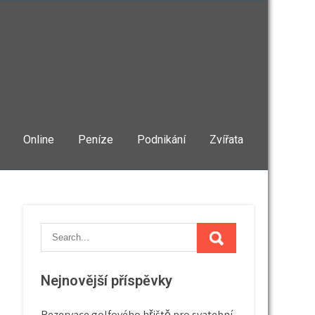
Online
Peníze
Podnikání
Zvířata
Nejnovější příspěvky
Rezervace golfového hřiště pro svatební