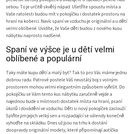
sebou. To je určitě skvělý nápad. Ušetříte spoustu místa a
Vaše ratolesti budou mít v pokojíčku i dostatek prostoru na
hraní na koberci. Navíc spaní ve vzduchu je originální a u dětí
velmi oblíbené. Uvidíte, že Vaše děti budou z nového kusu
nábytku naprosto nadšené.
Spaní ve výšce je u dětí velmi
oblíbené a populární
Taky máte kupu dětí a malý byt? Tak to pro Vás máme jednu
dobrou radu.
Patrové postele
Váš neustálý boj s volným
prostorem mohou velmi elegantním způsobem vyřešit. Do
pokojíčku se Vám tento kus nábytku zaručeně vejde a
najednou bude v místnosti dostatek místa na hraní, psaní
úkolů i dovádění ve vzduchu. Děti si nový pokojíček zaslouží.
Splňte jim jejich velký sen a rozpadající se válendy konečně
vyhoďte na skládku. Dnes už jsou na trhu k dostání
doopravdy originální modely, které připomínají autíčka