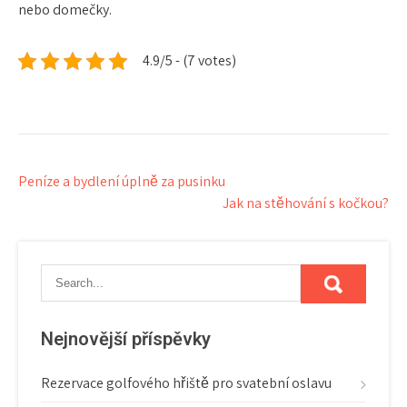
nebo domečky.
4.9/5 - (7 votes)
Navigace
Peníze a bydlení úplně za pusinku
Jak na stěhování s kočkou?
pro
příspěvek
Nejnovější příspěvky
Rezervace golfového hřiště pro svatební oslavu