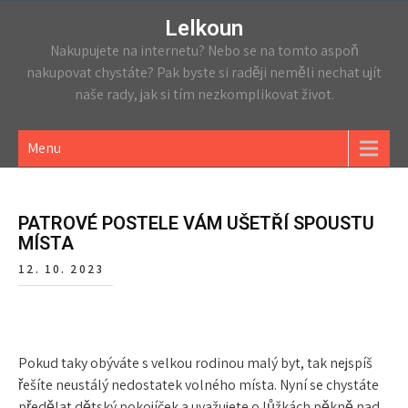
Lelkoun
Nakupujete na internetu? Nebo se na tomto aspoň
nakupovat chystáte? Pak byste si raději neměli nechat ujít
naše rady, jak si tím nezkomplikovat život.
Menu
PATROVÉ POSTELE VÁM UŠETŘÍ SPOUSTU
MÍSTA
12. 10. 2023
Pokud taky obýváte s velkou rodinou malý byt, tak nejspíš
řešíte neustálý nedostatek volného místa. Nyní se chystáte
předělat dětský pokojíček a uvažujete o lůžkách pěkně nad