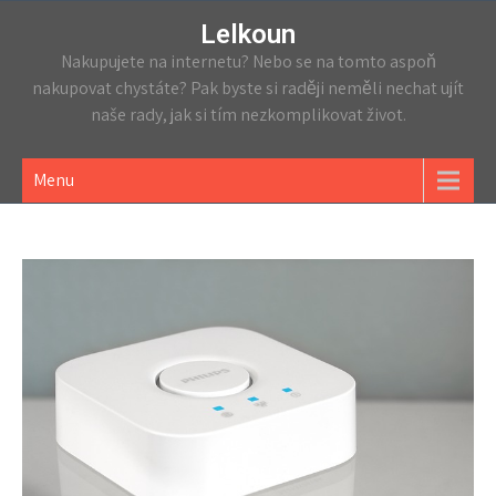
Lelkoun
Nakupujete na internetu? Nebo se na tomto aspoň
nakupovat chystáte? Pak byste si raději neměli nechat ujít
naše rady, jak si tím nezkomplikovat život.
Menu