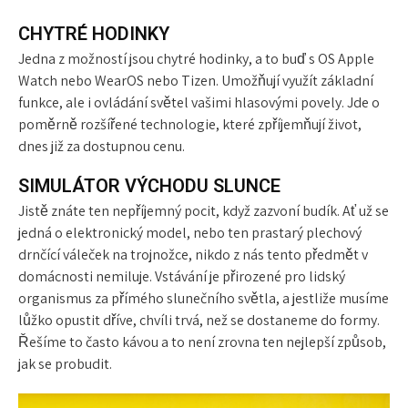
CHYTRÉ HODINKY
Jedna z možností jsou chytré hodinky, a to buď s OS Apple
Watch nebo WearOS nebo Tizen. Umožňují využít základní
funkce, ale i ovládání světel vašimi hlasovými povely. Jde o
poměrně rozšířené technologie, které zpříjemňují život,
dnes již za dostupnou cenu.
SIMULÁTOR VÝCHODU SLUNCE
Jistě znáte ten nepříjemný pocit, když zazvoní budík. Ať už se
jedná o elektronický model, nebo ten prastarý plechový
drnčící váleček na trojnožce, nikdo z nás tento předmět v
domácnosti nemiluje. Vstávání je přirozené pro lidský
organismus za přímého slunečního světla, a jestliže musíme
lůžko opustit dříve, chvíli trvá, než se dostaneme do formy.
Řešíme to často kávou a to není zrovna ten nejlepší způsob,
jak se probudit.