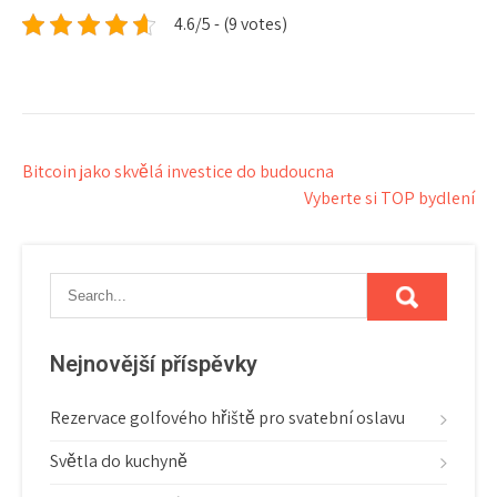
4.6/5 - (9 votes)
Navigace
Bitcoin jako skvělá investice do budoucna
Vyberte si TOP bydlení
pro
příspěvek
Nejnovější příspěvky
Rezervace golfového hřiště pro svatební oslavu
Světla do kuchyně