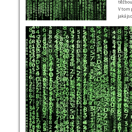
těžbou
V tom 
jaká js