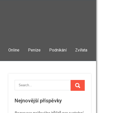
Online
Peníze
Podnikání
Zvířata
Nejnovější příspěvky
Rezervace golfového hřiště pro svatební