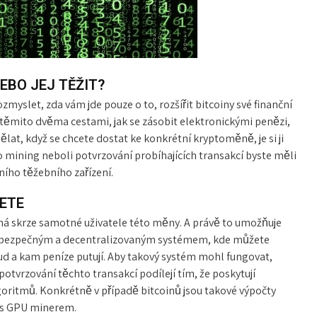
EBO JEJ TĚŽIT?
zmyslet, zda vám jde pouze o to, rozšířit bitcoiny své finanční
 těmito dvěma cestami, jak se zásobit elektronickými penězi,
dělat, když se chcete dostat ke konkrétní kryptoměně, je si ji
 o mining
neboli potvrzování probíhajících transakcí byste měli
ního těžebního zařízení.
ETE
há skrze samotné uživatele této měny. A právě to umožňuje
bezpečným a decentralizovaným systémem, kde můžete
dkud a kam peníze putují. Aby takový systém mohl fungovat,
potvrzování těchto transakcí podílejí tím, že poskytují
lgoritmů. Konkrétně v případě bitcoinů jsou takové výpočty
i s GPU minerem.