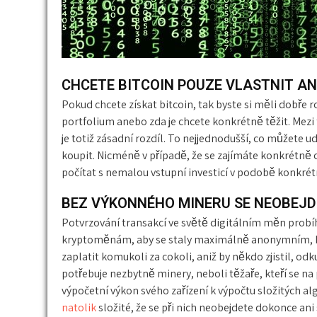
CHCETE BITCOIN POUZE VLASTNIT AN
Pokud chcete získat bitcoin, tak byste si měli dobře ro
portfolium anebo zda je chcete konkrétně těžit. Mezi
je totiž zásadní rozdíl. To nejjednodušší, co můžete u
koupit. Nicméně v případě, že se zajímáte konkrétně
počítat s nemalou vstupní investicí v podobě konkrét
BEZ VÝKONNÉHO MINERU SE NEOBEJD
Potvrzování transakcí ve světě digitálním měn probí
kryptoměnám, aby se staly maximálně anonymním, 
zaplatit komukoli za cokoli, aniž by někdo zjistil, o
potřebuje nezbytně minery, neboli těžaře, kteří se na 
výpočetní výkon svého zařízení k výpočtu složitých a
natolik
složité, že se při nich neobejdete dokonce an