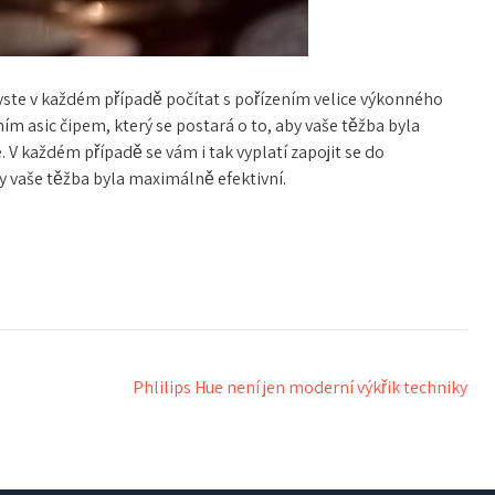
yste v každém případě počítat s pořízením velice výkonného
ím asic čipem, který se postará o to, aby vaše těžba byla
V každém případě se vám i tak vyplatí zapojit se do
by vaše těžba byla maximálně efektivní.
Phlilips Hue není jen moderní výkřik techniky