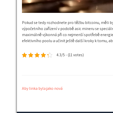
Pokud se tedy rozhodnete pro těžbu bitcoinu, měli b
výpočetního zařízení v podobě asic mineru se speciáln
maximálně výkonná při co nejmenší spotřebě energie. 
efektivního poolu a učinit ještě další kroky k tomu, a
4.3/5 - (11 votes)
Navigace
Aby linka byla jako nová
pro
příspěvek