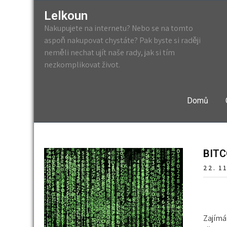
Lelkoun
Nakupujete na internetu? Nebo se na tomto
aspoň nakupovat chystáte? Pak byste si raději
neměli nechat ujít naše rady, jak si tím
nezkomplikovat život.
Domů
BITC
22. 1
Zajímát