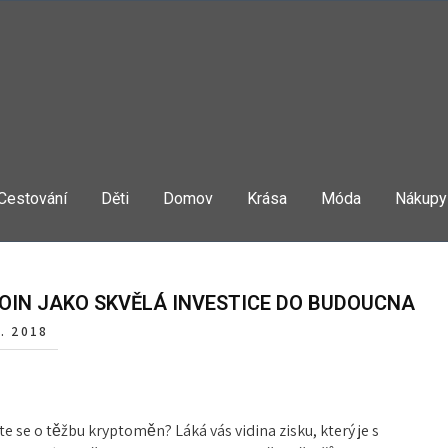
Cestování
Děti
Domov
Krása
Móda
Nákupy
OIN JAKO SKVĚLÁ INVESTICE DO BUDOUCNA
1. 2018
e se o těžbu kryptoměn? Láká vás vidina zisku, který je s