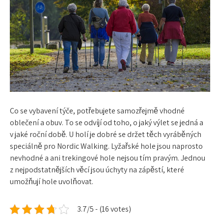
Co se vybavení týče, potřebujete samozřejmě vhodné
oblečení a obuv. To se odvíjí od toho, o jaký výlet se jedná a
v jaké roční době. U holí je dobré se držet těch vyráběných
speciálně pro Nordic Walking. Lyžařské hole jsou naprosto
nevhodné a ani trekingové hole nejsou tím pravým. Jednou
z nejpodstatnějších věcí jsou
úchyty na zápěstí
, které
umožňují hole uvolňovat.
3.7/5 - (16 votes)