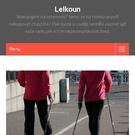
Lelkoun
Nakupujete na internetu? Nebo se na tomto aspoň
nakupovat chystáte? Pak byste si raději neměli nechat ujít
naše rady, jak si tím nezkomplikovat život.
Menu