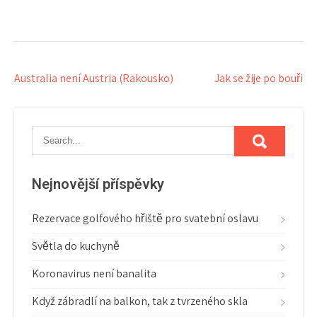
Navigace
Australia není Austria (Rakousko)
Jak se žije po bouři
pro
příspěvek
Nejnovější příspěvky
Rezervace golfového hřiště pro svatební oslavu
Světla do kuchyně
Koronavirus není banalita
Když zábradlí na balkon, tak z tvrzeného skla