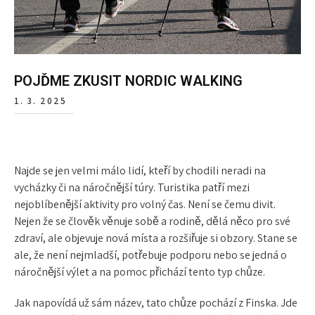
POJĎME ZKUSIT NORDIC WALKING
1. 3. 2025
Najde se jen velmi málo lidí, kteří by chodili neradi na
vycházky či na náročnější túry. Turistika patří mezi
nejoblíbenější aktivity pro volný čas. Není se čemu divit.
Nejen že se člověk věnuje sobě a rodině, dělá něco pro své
zdraví, ale objevuje nová místa a rozšiřuje si obzory. Stane se
ale, že není nejmladší, potřebuje podporu nebo se jedná o
náročnější výlet a na pomoc přichází tento typ chůze.
Jak napovídá už sám název, tato chůze pochází z Finska. Jde