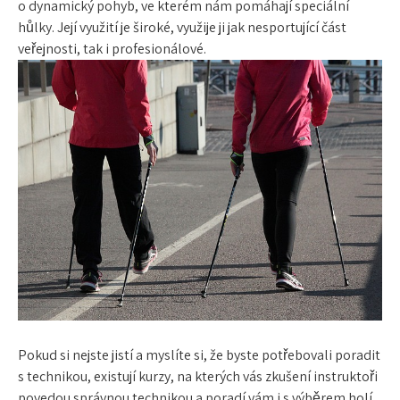
o
dynamický pohyb
, ve kterém nám pomáhají speciální
hůlky. Její využití je široké, využije ji jak nesportující část
veřejnosti, tak i profesionálové.
Pokud si nejste jistí a myslíte si, že byste potřebovali poradit
s
technikou
, existují kurzy, na kterých vás zkušení instruktoři
povedou správnou technikou a poradí vám i s
výběrem holí
.