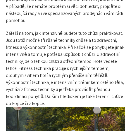
V případě, že nemáte problém si věci dohledat, projděte si
následující rady a i ve specializovaných prodejnách vám rádi
pomohou.
Záleží na tom, jak intenzivně budete tuto chůzi praktikovat.
Jsou totiž možné tři různé techniky chůze a to
zdravotní,
fitness a výkonnostní technika
. Při každé se pohybujete jinak
intenzivně a tomu je potřeba uzpůsobit chůzi. U zdravotní
techniky jde o lehkou chůzi a střední tempo. Hole vedete
lehce. Fitness technika pracuje s rychlejším tempem,
dlouhým švihem holí a rychlým přenášením těžiště.
Výkonnostní technika je intenzivním tréninkem celého těla,
vychází z fitness techniky a je třeba provádět přesnou
koordinaci pohybů. Dalším hlediskem je také terén či chůze
do kopce či z kopce.