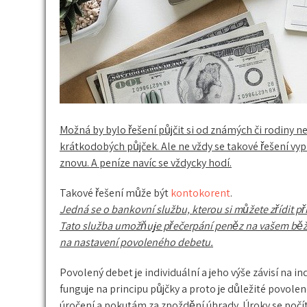
Možná by bylo řešení půjčit si od známých či rodiny ne
krátkodobých půjček. Ale ne vždy se takové řešení vypl
znovu. A peníze navíc se vždycky hodí.
Takové řešení může být
kontokorent
.
Jedná se o bankovní službu, kterou si můžete zřídit 
Tato služba umožňuje přečerpání peněz na vašem běžn
na nastavení povoleného debetu.
Povolený debet je individuální a jeho výše závisí na 
funguje na principu půjčky a proto je důležité povole
úročení a pokutám za zpoždění úhrady. Úroky se počíta