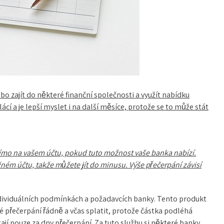
bo zajít do některé finanční společnosti a využít nabídku
ácí a je lepší myslet i na další měsíce, protože se to může stát
přímo na vašem účtu, pokud tuto možnost vaše banka nabízí.
ém účtu, takže můžete jít do minusu. Výše přečerpání závisí
individuálních podmínkách a požadavcích banky.
Tento produkt
né přečerpání řádně a včas splatit, protože částka podléhá
jí pouze za dny přečerpání. Za tuto službu si některé banky