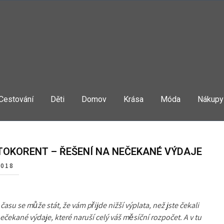
Cestování
Děti
Domov
Krása
Móda
Nákupy
OKORENT – ŘEŠENÍ NA NEČEKANÉ VÝDAJE
2018
času se může stát, že vám přijde nižší výplata, než jste čekali
čekané výdaje, které naruší celý váš měsíční rozpočet. A v tu