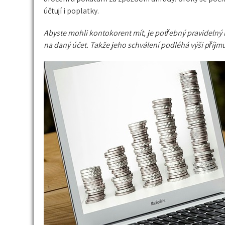
účtují i poplatky.
Abyste mohli kontokorent mít, je potřebný pravidelný 
na daný účet. Takže jeho schválení podléhá výši příjmu 