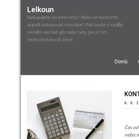
Lelkoun
Nakupujete na internetu? Nebo se na tomto
aspoň nakupovat chystáte? Pak byste si raději
neměli nechat ujít naše rady, jak si tím
nezkomplikovat život.
Domů
KONT
6. 8. 
Čas od 
nebo ne