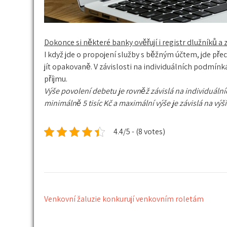
Dokonce si některé banky ověřují i registr dlužníků 
I když jde o propojení služby s běžným účtem, jde pře
jít opakovaně. V závislosti na individuálních podmínk
příjmu.
Výše povolení debetu je rovněž závislá na individuál
minimálně 5 tisíc Kč a maximální výše je závislá na vý
4.4/5 - (8 votes)
Navigace
Venkovní žaluzie konkurují venkovním roletám
pro