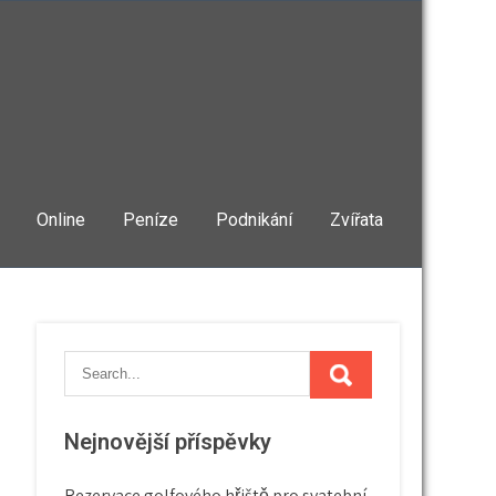
Online
Peníze
Podnikání
Zvířata
Nejnovější příspěvky
Rezervace golfového hřiště pro svatební