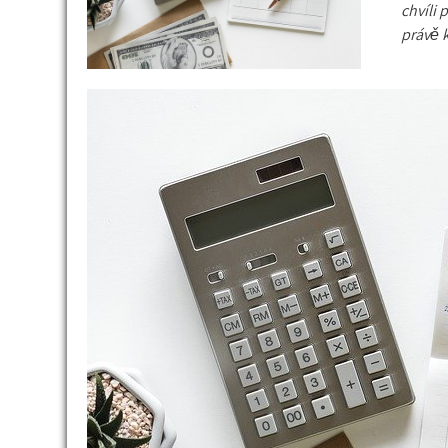
chvíli 
právě 