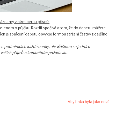
a záznamy v něm berou přísně.
ce jenom o půjčku. Rozdíl spočívá v tom, že do debetu můžete
ách je splácení debetu obvykle formou stržení částky z dalšího
ních podmínkách každé banky, ale většinou se jedná o
ši vašich příjmů a konkrétním požadavku.
Aby linka byla jako nová