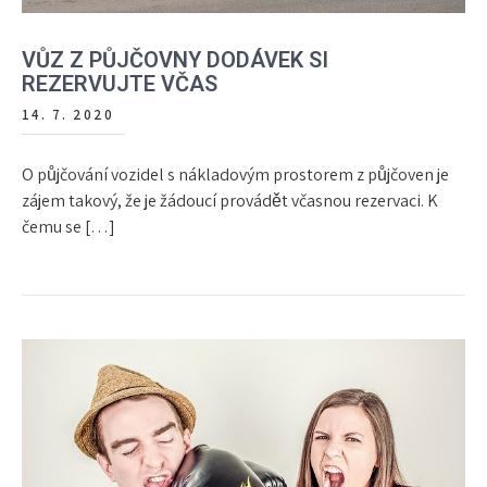
VŮZ Z PŮJČOVNY DODÁVEK SI
REZERVUJTE VČAS
14. 7. 2020
O půjčování vozidel s nákladovým prostorem z půjčoven je
zájem takový, že je žádoucí provádět včasnou rezervaci. K
čemu se […]