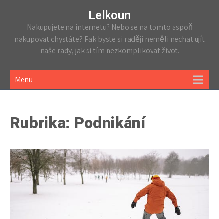
Lelkoun
Nakupujete na internetu? Nebo se na tomto aspoň
nakupovat chystáte? Pak byste si raději neměli nechat ujít
naše rady, jak si tím nezkomplikovat život.
Menu
Rubrika:
Podnikání