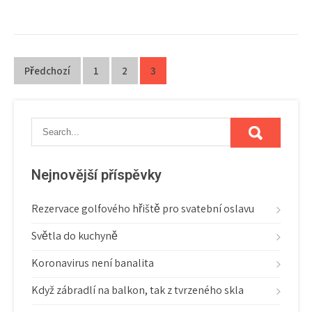
Stránkování
Předchozí
1
2
3
příspěvků
Nejnovější příspěvky
Rezervace golfového hřiště pro svatební oslavu
Světla do kuchyně
Koronavirus není banalita
Když zábradlí na balkon, tak z tvrzeného skla